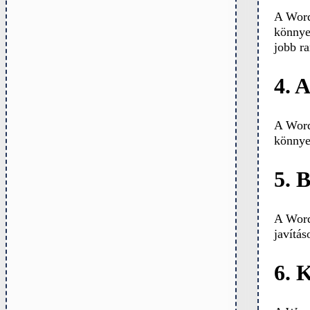
A Word
könnye
jobb r
4. 
A Word
könnye
5. B
A Word
javítás
6. 