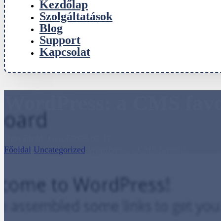
Kezdőlap
Szolgáltatások
Blog
Support
Kapcsolat
WordPress: a CMS favo
Horváth M. Gergő
2023.07.17.
Főoldal
/
Uncategorized
/
WordPress: a CMS favorit?