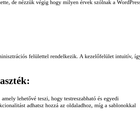
ltette, de nézzük végig hogy milyen érvek szólnak a WordPres
sztrációs felülettel rendelkezik. A kezelőfelület intuitív, íg
aszték:
amely lehetővé teszi, hogy testreszabható és egyedi
cionalitást adhatsz hozzá az oldaladhoz, míg a sablonokkal