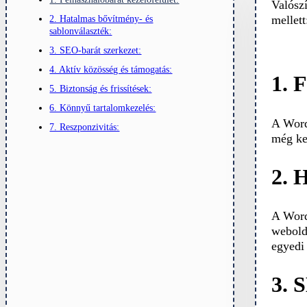
Valósz
mellett
2. Hatalmas bővítmény- és
sablonválaszték:
3. SEO-barát szerkezet:
4. Aktív közösség és támogatás:
1. 
5. Biztonság és frissítések:
6. Könnyű tartalomkezelés:
A WordP
7. Reszponzivitás:
még ke
2. 
A Word
webold
egyedi 
3. 