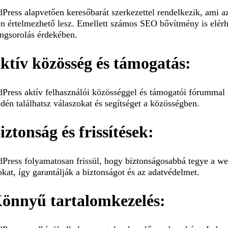
Press alapvetően keresőbarát szerkezettel rendelkezik, ami a
n értelmezhető lesz. Emellett számos SEO bővítmény is elérhe
angsorolás érdekében.
Aktív közösség és támogatás:
Press aktív felhasználói közösséggel és támogatói fórummal
dén találhatsz válaszokat és segítséget a közösségben.
iztonság és frissítések:
Press folyamatosan frissül, hogy biztonságosabbá tegye a webo
okat, így garantálják a biztonságot és az adatvédelmet.
Könnyű tartalomkezelés: