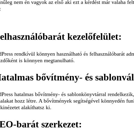
ínűleg nem én vagyok az első aki ezt a kérdést már valaha fe
:
Felhasználóbarát kezelőfelület:
ress rendkívül könnyen használható és felhasználóbarát admini
zdőként is könnyen megtanulható.
Hatalmas bővítmény- és sablonvál
Press hatalmas bővítmény- és sablonkönyvtárral rendelkezik, 
alakat hozz létre. A bővítmények segítségével könnyedén funk
kinézetet alakíthatsz ki.
SEO-barát szerkezet: