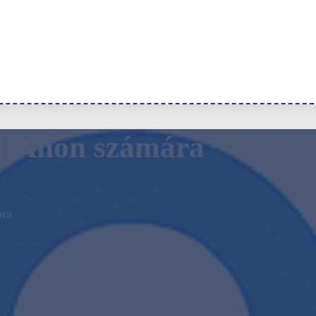
l-Anon számára
ára