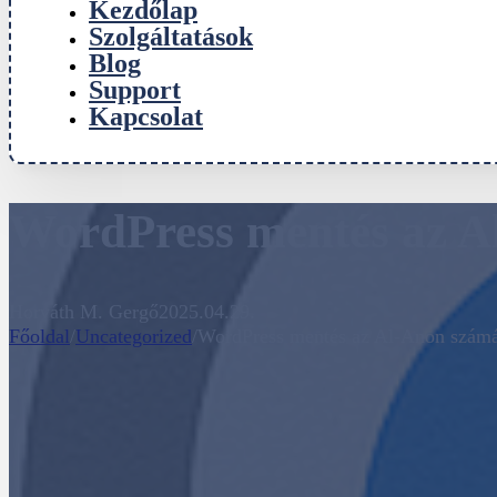
Kezdőlap
Szolgáltatások
Blog
Support
Kapcsolat
WordPress mentés az A
Horváth M. Gergő
2025.04.29.
Főoldal
/
Uncategorized
/
WordPress mentés az Al-Anon szám