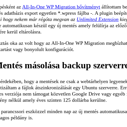
épésként az
All-In-One WP Migration bővítményt
állítottam b
és adatbázis export egyetlen *.wpress fájlba -. A plugin beépí
ni hogy nekem már régóta megvan az
Unlimited Extension
kieg
r automatikusan készül egy új mentés amely felülírja az előző
ére kerül eltárolásra.
sztás oka az volt hogy az All-In-One WP Migration megbízha
artást vagy bonyolult konfigurációt.
Mentés másolása backup szerverre 
érdekében, hogy a mentések ne csak a webtárhelyen legyenek
tizáltam a fájlok átszinkronizálását egy Ubuntu szerverre. Er
es verziója nem támogat közvetlen Google Drive vagy egyéb fe
ény nélkül amely éves szinten 125 dollárba kerülne.
 parancssori eszközzel minden nap az új mentés automatikusan
agos példány is.