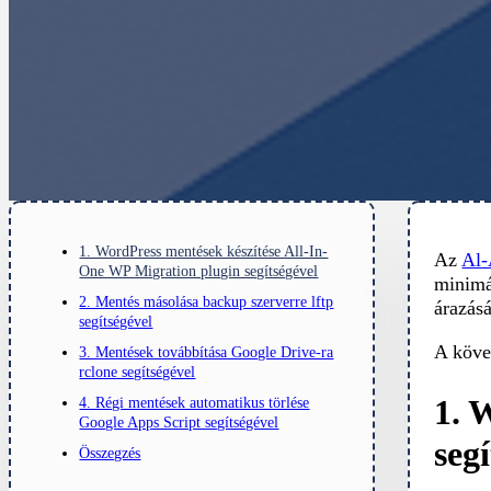
1. WordPress mentések készítése All-In-
Az
Al
One WP Migration plugin segítségével
minimál
2. Mentés másolása backup szerverre lftp
árazásá
segítségével
A köve
3. Mentések továbbítása Google Drive-ra
rclone segítségével
1. 
4. Régi mentések automatikus törlése
Google Apps Script segítségével
seg
Összegzés