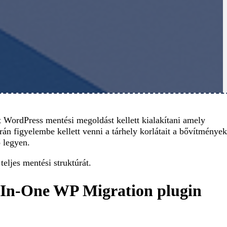
 WordPress mentési megoldást kellett kialakítani amely
orán figyelembe kellett venni a tárhely korlátait a bővítménye
ő legyen.
eljes mentési struktúrát.
l-In-One WP Migration plugin