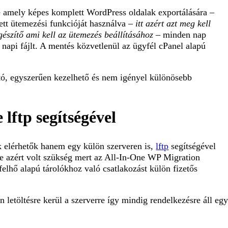
e amely képes komplett WordPress oldalak exportálására –
tett ütemezési funkcióját használva –
itt azért azt meg kell
észítő ami kell az ütemezés beállításához
– minden nap
 napi fájlt. A mentés közvetlenül az ügyfél cPanel alapú
tó, egyszerűen kezelhető és nem igényel különösebb
lftp segítségével
 elérhetők hanem egy külön szerveren is,
lftp
segítségével
re azért volt szükség mert az All-In-One WP Migration
lhő alapú tárolókhoz való csatlakozást külön fizetős
 letöltésre kerül a szerverre így mindig rendelkezésre áll eg