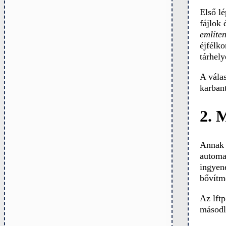
Első l
fájlok 
említe
éjfélko
tárhely
A vála
karbant
2. 
Annak 
automa
ingyen
bővítm
Az lftp
másodl