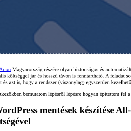
-Anon
Magyarország részére olyan biztonságos és automatizált
is költséggel jár és hosszú távon is fenntartható. A feladat s
t és azt is, hogy a rendszer (viszonylag) egyszerűen kezelhet
tkezőkben bemutatom lépésről lépésre hogyan építettem fel a t
WordPress mentések készítése Al
ítségével