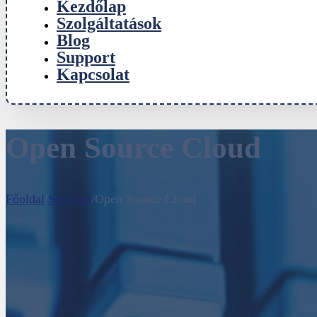
Kezdőlap
Szolgáltatások
Blog
Support
Kapcsolat
Open Source Cloud
Főoldal
/
Services
/
Open Source Cloud