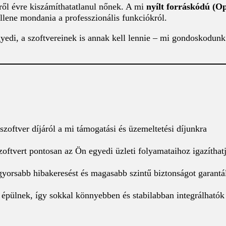
vről évre kiszámíthatatlanul nőnek. A mi
nyílt forráskódú (O
ellene mondania a professzionális funkciókról.
yedi, a szoftvereinek is annak kell lennie – mi gondoskodunk
 szoftver díjáról a mi támogatási és üzemeltetési díjunkra
zoftvert pontosan az Ön egyedi üzleti folyamataihoz igazíthat
 gyorsabb hibakeresést és magasabb szintű biztonságot garantá
 épülnek, így sokkal könnyebben és stabilabban integrálhatók
a folyamatos fejlesztést és a hibajavítást. Nincs “
vendor loc