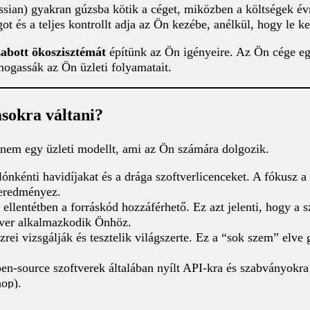
lassian) gyakran gúzsba kötik a céget, miközben a költségek é
t és a teljes kontrollt adja az Ön kezébe, anélkül, hogy le k
zabott ökoszisztémát
építünk az Ön igényeire. Az Ön cége eg
ogassák az Ön üzleti folyamatait.
sokra váltani?
hanem egy üzleti modellt, ami az Ön számára dolgozik.
lónkénti havidíjakat és a drága szoftverlicenceket. A fókusz a
 eredményez.
llentétben a forráskód hozzáférhető. Ez azt jelenti, hogy a s
tver alkalmazkodik Önhöz.
zrei vizsgálják és tesztelik világszerte. Ez a “sok szem” elve
n-source szoftverek általában nyílt API-kra és szabványokra
hop).
ktek mögött hatalmas, globális közösség áll, amely garantálja 