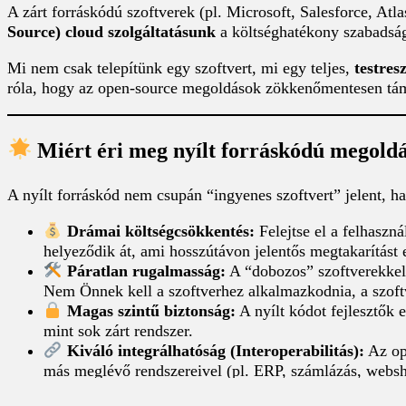
A zárt forráskódú szoftverek (pl. Microsoft, Salesforce, At
Source) cloud szolgáltatásunk
a költséghatékony szabadságo
Mi nem csak telepítünk egy szoftvert, mi egy teljes,
testres
róla, hogy az open-source megoldások zökkenőmentesen tám
Miért éri meg nyílt forráskódú megoldá
A nyílt forráskód nem csupán “ingyenes szoftvert” jelent, 
Drámai költségcsökkentés:
Felejtse el a felhaszná
helyeződik át, ami hosszútávon jelentős megtakarítást
Páratlan rugalmasság:
A “dobozos” szoftverekkel e
Nem Önnek kell a szoftverhez alkalmazkodnia, a szof
Magas szintű biztonság:
A nyílt kódot fejlesztők e
mint sok zárt rendszer.
Kiváló integrálhatóság (Interoperabilitás):
Az ope
más meglévő rendszereivel (pl. ERP, számlázás, webs
Aktív közösség és jövőállóság:
Ezek mögött a proje