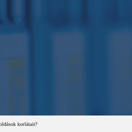
ldások korlátait?