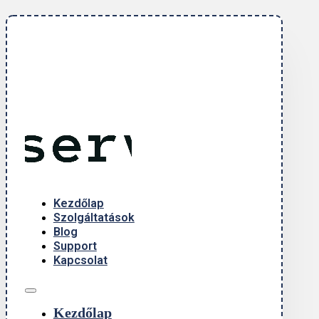
Kezdőlap
Szolgáltatások
Blog
Support
Kapcsolat
Kezdőlap