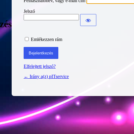
Felhasználónév, vagy e-mail cím
Jelszó
zés
Emlékezzen rám
Elfelejtett jelszó?
← Irány a(z) pITservice